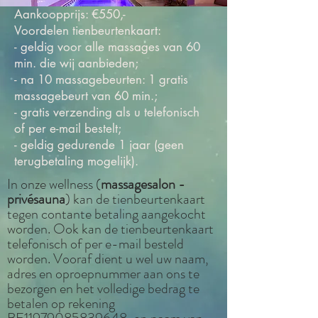
Aankoopprijs: €550,-
Voordelen tienbeurtenkaart:
- geldig voor alle massages van 60
min. die wij aanbieden;
- na 10 massagebeurten: 1 gratis
massagebeurt van 60 min.;
- gratis verzending als u telefonisch
of per e-mail bestelt;
- geldig gedurende 1 jaar (geen
terugbetaling mogelijk).
In onze wellness (
massagesalon -
privésauna
) kan de tienbeurtenkaart
tegen contante betaling aangekocht
worden. Ook kan de tienbeurtenkaart
telefonisch of per e-mail besteld
worden. Vooraf dient u wel uw naam,
adres en oproepnummer aan ons te
bezorgen en het volledige bedrag te
betalen op rekening