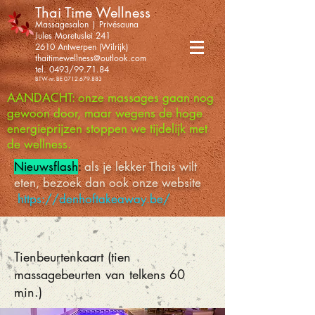
Thai Time Wellness
Massagesalon | Privésauna
Jules Moretuslei 241
2610 Antwerpen (Wilrijk)
thaitimewellness@outlook.com
tel. 0493/99.71.84
BTW-nr. BE
0712.679.883
AANDACHT: onze massages gaan nog
gewoon door, maar wegens de hoge
energieprijzen stoppen we tijdelijk met
de wellness.
Nieuwsflash
:
als je lekker Thais wilt
eten, bezoek dan ook onze website
https://denhoftakeaway.be/
Tienbeurtenkaart (tien
massagebeurten van telkens 60
min.)