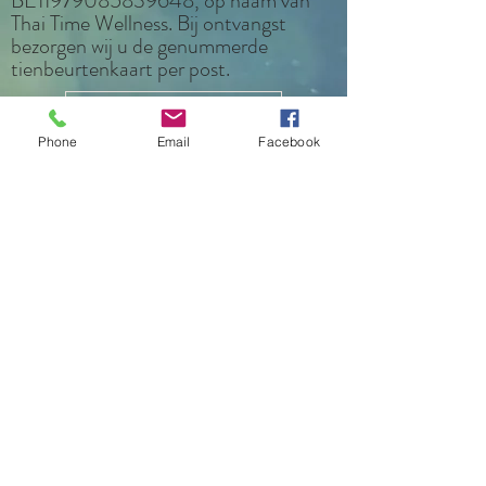
BE11979085839648, op naam van
Thai Time Wellness. Bij ontvangst
bezorgen wij u de genummerde
tienbeurtenkaart per post.
Bel ons: 0493997184
Phone
Email
Facebook
E-mail ons
©2019 door Thai Time Wellness.