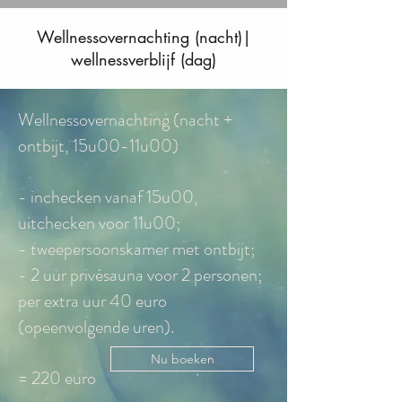
Wellnessovernachting (nacht)|
wellnessverblijf (dag)
Wellnessovernachting (nacht +
ontbijt, 15u00-11u00)
- inchecken vanaf 15u00,
uitchecken voor 11u00;
- tweepersoonskamer met ontbijt;
- 2 uur privésauna voor 2 personen;
per extra uur 40 euro
(opeenvolgende uren).
Nu boeken
= 220 euro