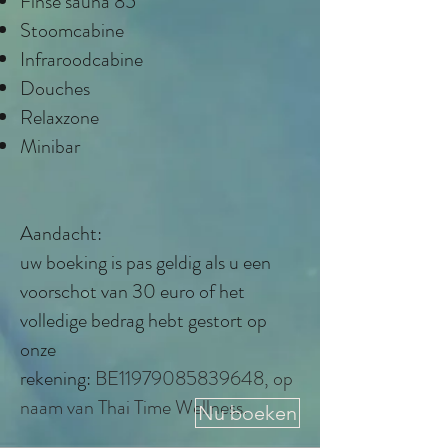
Finse sauna 85°
Stoomcabine
Infraroodcabine
Douches
Relaxzone
Minibar
Aandacht:
uw boeking is pas geldig als u een
voorschot van 30 euro of het
volledige bedrag hebt gestort op
onze
rekening:
BE11979085839648, op
naam van Thai Time Wellness.
Nu boeken