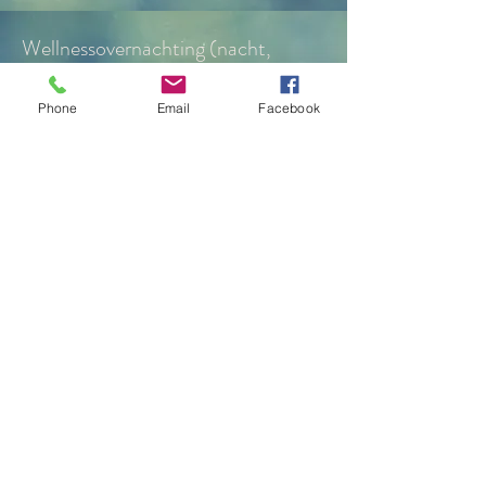
Wellnessovernachting (nacht,
15u00 - 11u00)
Phone
Email
Facebook
- inchecken vanaf 15u00,
uitchecken voor 11u00;
- tweepersoonskamer;
- 2 uur privésauna voor 2 personen;
per extra uur 40 euro
(opeenvolgende uren).
Nu boeken
= 200 euro
Wellnessverblijf