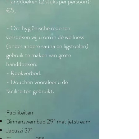
Handdoeken (2 stuks per persoon):
€5
,-
- Om hygiënische redenen
verzoeken wij u om in de wellness
(onder andere sauna en ligstoelen)
gebruik te maken van grote
handdoeken.
- Rookverbod.
- Douchen vooraleer u de
faciliteiten gebruikt.
Faciliteiten
Binnenzwembad 29° met jetstream
Jacuzzi 37°