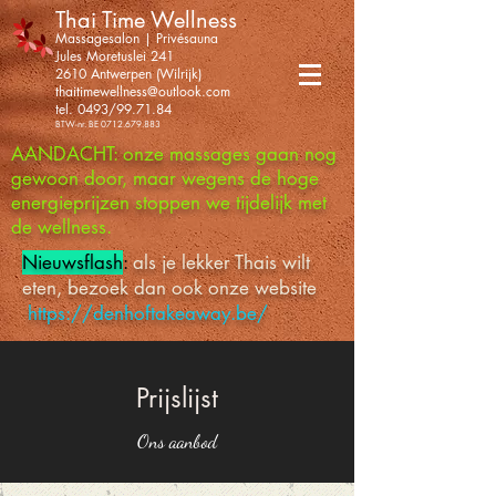
Thai Time Wellness
Massagesalon | Privésauna
Jules Moretuslei 241
2610 Antwerpen (Wilrijk)
thaitimewellness@outlook.com
tel. 0493/99.71.84
BTW-nr. BE
0712.679.883
AANDACHT: onze massages gaan nog
gewoon door, maar wegens de hoge
energieprijzen stoppen we tijdelijk met
de wellness.
Nieuwsflash
:
als je lekker Thais wilt
eten, bezoek dan ook onze website
https://denhoftakeaway.be/
Prijslijst
Ons aanbod