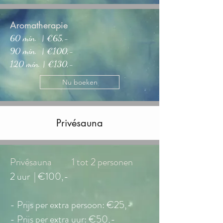
Aromatherapie
60 min. | €65,-
90 min. | €100,-
120 min. | €130,-
Nu boeken
Privésauna
Privésauna 1 tot 2 personen
2 uur | €100,-
- Prijs per extra persoon:
€25
,-
- Prijs per extra uur: €50
,-