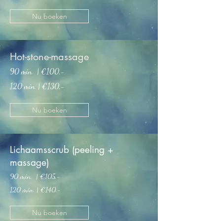
Nu boeken
Hot-stone-massage
90 min. | €100
,-
120 min. | €130,-
Nu boeken
Lichaamsscrub (peeling +
massage)
90 min. | €105
,-
120 min. | €140,-
Nu boeken