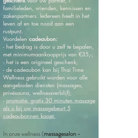
geschenk
voor uw partner,
familieleden, vrienden, kennissen en
zakenpartners. Iedereen heeft in het
leven af en toe nood aan een
rustpunt.
Voordelen
cadeaubon:
- het bedrag is door u zelf te bepalen,
met minimumaankoopprijs van €35,-;
- het is een origineel geschenk;
- de cadeaubon kan bij Thai Time
Wellness gebruikt worden voor alle
aangeboden diensten (massages,
privésauna, wellnessverblijf);
-
promotie: gratis 30 minuten massage
als u bij uw massagebeurt 5
cadeaubonnen koopt.
In onze wellness (
massagesalon -