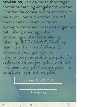
privésauna
) kan de cadeaubon tegen
contante betaling aangekocht worden.
Ook kan de cadeaubon telefonisch of
per e-mail besteld worden. Vooraf
dient u wel uw naam, adres en
oproepnummer aan ons te bezorgen en
het volledige bedrag + 2 euro
verzendingskosten te betalen op
rekening BE11979085839648, op
naam van Thai Time Wellness. Bij
ontvangst bezorgen wij u de
genummerde cadeaubon per post. De
cadeaubon is één jaar geldig en is niet
inruilbaar voor geld (ook gedeeltelijke
terugbetaling is niet mogelijk).
Bel ons: 0493997184
E-mail ons