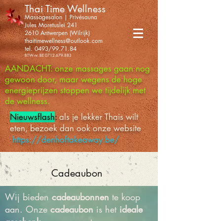
Thai Time Wellness
Massagesalon | Privésauna
Jules Moretuslei 241
2610 Antwerpen (Wilrijk)
thaitimewellness@outlook.com
tel. 0493/99.71.84
BTW-nr. BE
0712.679.883
AANDACHT: onze massages gaan nog
gewoon door, maar wegens de hoge
energieprijzen stoppen we tijdelijk met
de wellness.
Nieuwsflash
:
als je lekker Thais wilt
eten, bezoek dan ook onze website
https://denhoftakeaway.be/
Cadeaubon
Wij bieden
cadeaubonnen
te koop
aan. Onze
cadeaubon
is het
ideale