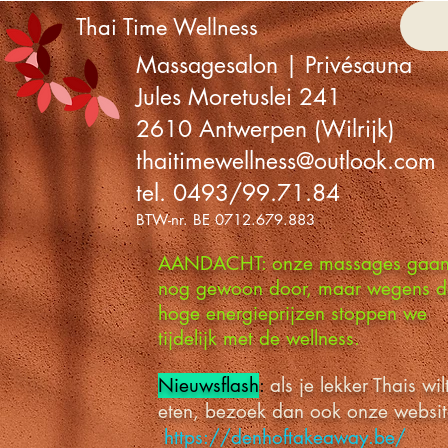
Thai Time Wellness
Massagesalon | Privésauna
Jules Moretuslei 241
2610 Antwerpen (Wilrijk)
thaitimewellness@outlook.com
tel. 0493/99.71.84
BTW-nr. BE 0712.679.883
AANDACHT: onze massages gaa
nog gewoon door, maar wegens d
hoge energieprijzen stoppen we
tijdelijk met de wellness.
Nieuwsflash
:
als je lekker Thais wil
eten, bezoek dan ook onze websit
https://denhoftakeaway.be/