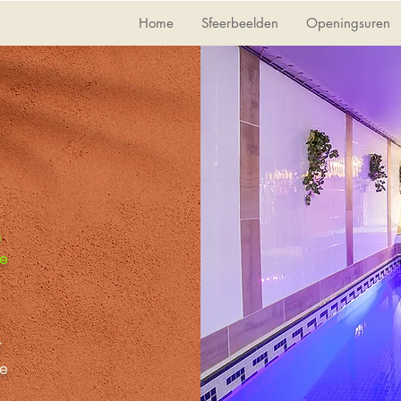
Home
Sfeerbeelden
Openingsuren
n
e
t
e