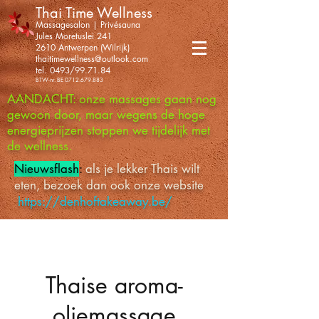
Thai Time Wellness
Massagesalon | Privésauna
Jules Moretuslei 241
2610 Antwerpen (Wilrijk)
thaitimewellness@outlook.com
tel. 0493/99.71.84
BTW-nr. BE
0712.679.883
AANDACHT: onze massages gaan nog
gewoon door, maar wegens de hoge
energieprijzen stoppen we tijdelijk met
de wellness.
Nieuwsflash
:
als je lekker Thais wilt
eten, bezoek dan ook onze website
https://denhoftakeaway.be/
Thaise aroma-
oliemassage