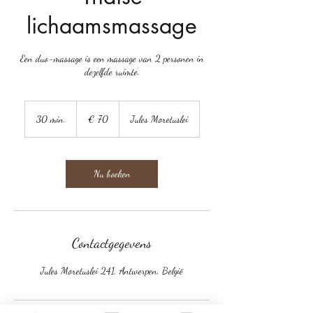
lichaamsmassage
Een duo-massage is een massage van 2 personen in
dezelfde ruimte.
70
euro
30 min.
3
€ 70
Jules Moretuslei
0
m
i
n
Nu boeken
.
Contactgegevens
Jules Moretuslei 241, Antwerpen, België