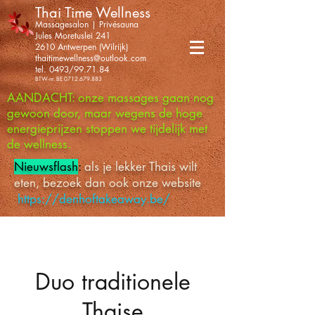
Thai Time Wellness
Massagesalon | Privésauna
Jules Moretuslei 241
2610 Antwerpen (Wilrijk)
thaitimewellness@outlook.com
tel. 0493/99.71.84
BTW-nr. BE
0712.679.883
AANDACHT: onze massages gaan nog
gewoon door, maar wegens de hoge
energieprijzen stoppen we tijdelijk met
de wellness.
Nieuwsflash
:
als je lekker Thais wilt
eten, bezoek dan ook onze website
https://denhoftakeaway.be/
Duo traditionele
Thaise