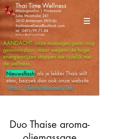
Thai Time Wellness
Massagesalon | Privésauna
Jules Moretuslei 241
2610 Antwerpen (Wilrijk)
thaitimewellness@outlook.com
tel. 0493/99.71.84
BTW-nr. BE
0712.679.883
AANDACHT: onze massages gaan nog
gewoon door, maar wegens de hoge
energieprijzen stoppen we tijdelijk met
de wellness.
Nieuwsflash
:
als je lekker Thais wilt
eten, bezoek dan ook onze website
https://denhoftakeaway.be/
Duo Thaise aroma-
oliemassage