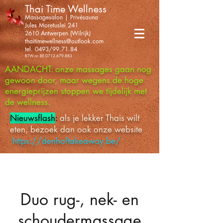
Thai Time Wellness
Massagesalon | Privésauna
Jules Moretuslei 241
2610 Antwerpen (Wilrijk)
thaitimewellness@outlook.com
tel. 0493/99.71.84
BTW-nr. BE
0712.679.883
AANDACHT: onze massages gaan nog
gewoon door, maar wegens de hoge
energieprijzen stoppen we tijdelijk met
de wellness.
Nieuwsflash
:
als je lekker Thais wilt
eten, bezoek dan ook onze website
https://denhoftakeaway.be/
Duo rug-, nek- en
schoudermassage