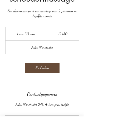
Een duo-massage is een massage van 2 personen in
dezelfde ruimte.
180
euro
1 uur 30 min.
1
€ 180
u
u
Jules Moretuslei
3
0
m
i
Nu boeken
n
.
Contactgegevens
Jules Moretuslei 241, Antwerpen, België