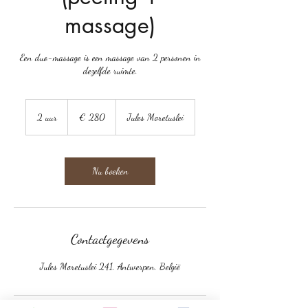
massage)
Een duo-massage is een massage van 2 personen in
dezelfde ruimte.
280
euro
2 uur
2
€ 280
Jules Moretuslei
u
u
r
Nu boeken
Contactgegevens
Jules Moretuslei 241, Antwerpen, België