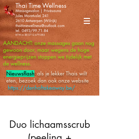
Thai Time Wellness
Massagesalon | Privésauna
Jules Moretuslei 241
2610 Antwerpen (Wilrijk)
thaitimewellness@outlook.com
tel. 0493/99.71.84
BTW-nr. BE
0712.679.883
AANDACHT: onze massages gaan nog
gewoon door, maar wegens de hoge
energieprijzen stoppen we tijdelijk met
de wellness.
Nieuwsflash
:
als je lekker Thais wilt
eten, bezoek dan ook onze website
https://denhoftakeaway.be/
Duo lichaamsscrub
(peeling +