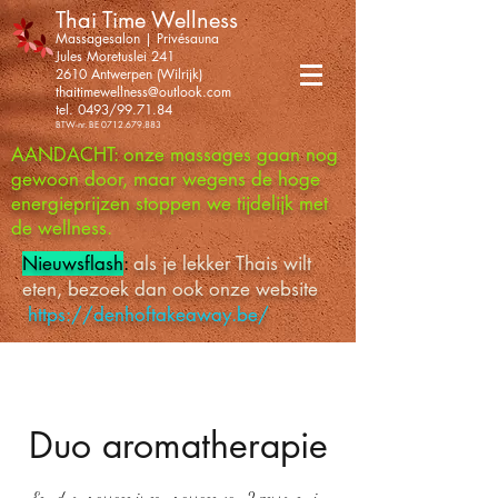
Thai Time Wellness
Massagesalon | Privésauna
Jules Moretuslei 241
2610 Antwerpen (Wilrijk)
thaitimewellness@outlook.com
tel. 0493/99.71.84
BTW-nr. BE
0712.679.883
AANDACHT: onze massages gaan nog
gewoon door, maar wegens de hoge
energieprijzen stoppen we tijdelijk met
de wellness.
Nieuwsflash
:
als je lekker Thais wilt
eten, bezoek dan ook onze website
https://denhoftakeaway.be/
Duo aromatherapie
Een duo-massage is een massage van 2 personen in