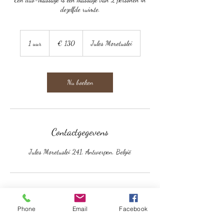
dezelfde ruimte.
130
euro
1 uur
1
€ 130
Jules Moretuslei
u
u
Nu boeken
Contactgegevens
Jules Moretuslei 241, Antwerpen, België
Phone
Email
Facebook