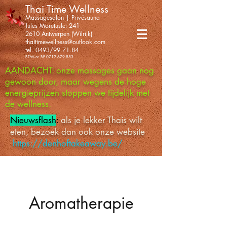
Thai Time Wellness
Massagesalon | Privésauna
Jules Moretuslei 241
2610 Antwerpen (Wilrijk)
thaitimewellness@outlook.com
tel. 0493/99.71.84
BTW-nr. BE
0712.679.883
AANDACHT: onze massages gaan nog
gewoon door, maar wegens de hoge
energieprijzen stoppen we tijdelijk met
de wellness.
Nieuwsflash
:
als je lekker Thais wilt
eten, bezoek dan ook onze website
https://denhoftakeaway.be/
Aromatherapie